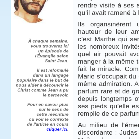
rendre visite à ses
qu’il avait ramené à l
Ils organsinèrent
hauteur de leur am
c’est Marthe qui ser
À chaque semaine,
les nombreux invité
vous trouverez ici
un épisode de
quel air pouvait av
l'Évangile selon
manger à la même ta
Saint Jean.
fait le miracle. C
Il est reformulé
dans un langage
Marie s’occupait du 
populaire dans le but de
même admiration. Au
nous aider à découvrir le
Christ comme Jean a pu
parfum rare et de gra
le percevoir.
depuis longtemps o
Pour en savoir plus
ses pieds qu’elle e
sur le sens de
remplie de ce parfu
cette réécriture
ou voir le contexte
Au milieu de l’éme
de l'article en cours
cliquer ici
.
discordante : Judas 