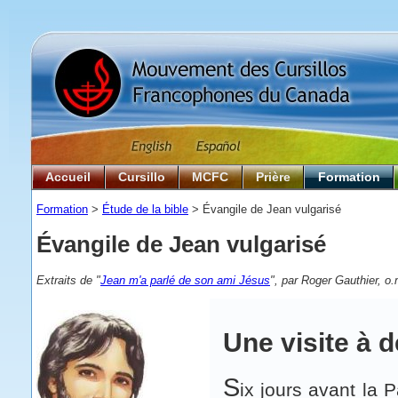
Accueil
Cursillo
MCFC
Prière
Formation
Formation
>
Étude de la bible
> Évangile de Jean vulgarisé
Évangile de Jean vulgarisé
Extraits de "
Jean m'a parlé de son ami Jésus
", par Roger Gauthier, o.
Une visite à 
S
ix jours avant la 