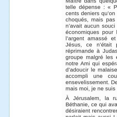
Maître dans quelqu
telle dépense : « 
cents deniers qu’on
choqués, mais pas s
n’avait aucun souci
économiques pour l
l’argent amassé et 
Jésus, ce n’était
réprimande à Judas
groupe malgré les 
notre Ami qui espéra
d’adoucir le malais
accompli une cou
ensevelissement. De
mais moi, je ne suis
À Jérusalem, la r
Béthanie, ce qui av
désiraient rencontr
parlait mais aussi L