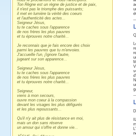
Ton Règne est un règne de justice et de paix,
a
il n'est pas le triomphe des puissants;
u
il met en lumière la vérité des coeurs
é
et l'authenticité des actes...
Seigneur Jésus,
tu te caches sous l'apparence
de nos frères les plus pauvres
Q
et tu éprouves notre charité...
L
Je reconnais que je fais encore des choix
r
parmi les pauvres que tu m'envoies.
r
J'accueille l'un, j'ignore l'autre,
u
jugeant sur son apparence...
M
V
Seigneur Jésus,
v
tu te caches sous l'apparence
d
de nos frères les plus pauvres
N
et tu éprouves notre charité...
u
g
Seigneur,
viens à mon secours,
ouvre mon coeur à la compassion
devant les visages les plus défigurés
et les plus repoussants...
D
Qu'il n'y ait plus de résistance en moi,
I
mais un don sans réserve
m
un amour qui s'offre et donne vie...
L
n