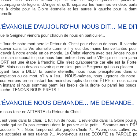
ccompagné de légions d'Anges et qu'IL séparera les hommes en deux parts
ns à droite pour la Gloire éternelle et les autres à gauche pour la dam
ternelle.
L'ÉVANGILE D'AUJOURD'HUI NOUS DIT... ME DIT.
ue le Seigneur viendra pour chacun de nous en particulier...
e Jour de notre mort sera le Retour du Christ pour chacun de nous. IL viendr
ecevoir dans la Vie éternelle comme il y eut des mains bienveillantes pou
ecevoir à notre entrée en ce monde. Le Christ viendra avec ses Anges nous 
ne main secourable pour nous faire entrer dans cette VIE qui ne finira jama
ORT est une étape à franchir. Elle n'est qu'apparente car elle est la Porte
IE. Mais nous devons savoir que ce n'est pas le Seigneur qui nous placera..
oyant face à DIEU, la pureté éternelle, nous nous précipiterons dans u
'expiation ou de mort, s'il y a lieu... NOUS-mêmes, nous jugerons de notre é
ous verrons en un instant les moindres replis de notre ÊTRE et nous saur
n instant si nous sommes parmi les brebis de la droite ou parmi les boucs
auche. TENONS-NOUS PRÊTS !
L'ÉVANGILE NOUS DEMANDE... ME DEMANDE..
e nous tenir en ATTENTE du Retour du Christ...
L est venu dans la chair, IL fut l'un de nous. IL reviendra dans la Gloire pour ju
onde qui ne l'a pas reconnu dans le pauvre et le petit... Sommes-nous P
'accueillir ?... Notre lampe est-elle gorgée d'huile ?... Avons-nous cultivé vr
os aptitudes et nos talents ?... Avons-nous assez ÉCOUTÉ sa PAROLE p