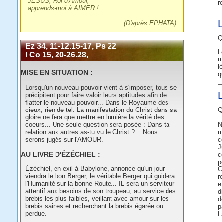
JÉSUS, Roi d'Amour,
r
apprends-moi à AIMER !
(D'après EPHATA)
Q
Ez 34, 11-12.15-17, Ps 22
L
I Co 15, 20-26.28,
m
l
MISE EN SITUATION :
q
Lorsqu'un nouveau pouvoir vient à s'imposer, tous se
précipitent pour faire valoir leurs aptitudes afin de
flatter le nouveau pouvoir... Dans le Royaume des
cieux, rien de tel. La manifestation du Christ dans sa
Q
gloire ne fera que mettre en lumière la vérité des
coeurs... Une seule question sera posée : Dans ta
N
relation aux autres as-tu vu le Christ ?... Nous
m
serons jugés sur l'AMOUR.
c
J
AU LIVRE D'ÉZÉCHIEL :
c
p
Ézéchiel, en exil à Babylone, annonce qu'un jour
C
viendra le bon Berger, le véritable Berger qui guidera
r
l'Humanité sur la bonne Route... IL sera un serviteur
e
attentif aux besoins de son troupeau, au service des
d
brebis les plus faibles, veillant avec amour sur les
d
brebis saines et recherchant la brebis égarée ou
p
perdue.
L