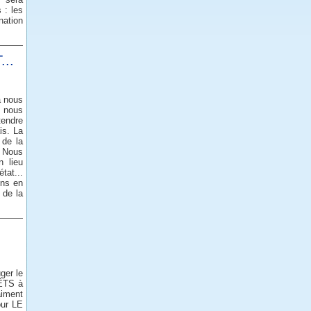
 : les
nation
..
a nous
r nous
tendre
is. La
 de la
. Nous
n lieu
tat...
ons en
 de la
ger le
RÊTS à
aiment
our LE