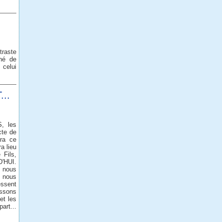
traste
né de
 celui
..
, les
cte de
ra ce
a lieu
 Fils,
D'HUI.
, nous
e nous
essent
issons
et les
art...