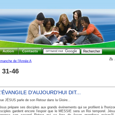
Action
Contacts
dimanche de l'Année A
, 31-46
L'ÉVANGILE D'AUJOURD'HUI DIT...
ue JÉSUS parle de son Retour dans la Gloire...
ésus prépare ses disciples aux grands événements qui se profilent à l'horizo
isciples gardent encore l'espoir que le MESSIE sera un Roi temporel. Jésu
nnonce son second Retour qui se fera de façon grandiose puisqu'IL