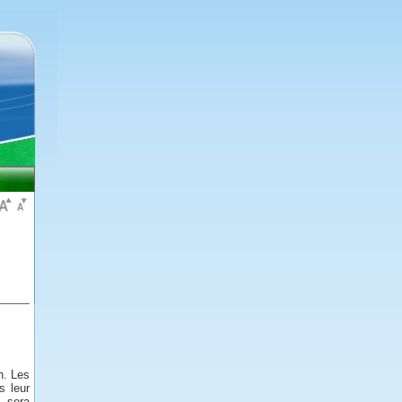
n. Les
s leur
 sera