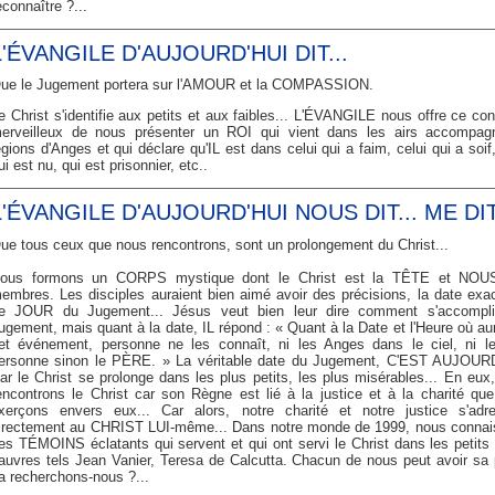
econnaître ?...
L'ÉVANGILE D'AUJOURD'HUI DIT...
ue le Jugement portera sur l'AMOUR et la COMPASSION.
e Christ s'identifie aux petits et aux faibles... L'ÉVANGILE nous offre ce con
erveilleux de nous présenter un ROI qui vient dans les airs accompag
égions d'Anges et qui déclare qu'IL est dans celui qui a faim, celui qui a soif,
ui est nu, qui est prisonnier, etc..
L'ÉVANGILE D'AUJOURD'HUI NOUS DIT... ME DIT.
ue tous ceux que nous rencontrons, sont un prolongement du Christ...
ous formons un CORPS mystique dont le Christ est la TÊTE et NOUS
embres. Les disciples auraient bien aimé avoir des précisions, la date exa
e JOUR du Jugement... Jésus veut bien leur dire comment s'accompli
ugement, mais quant à la date, IL répond : « Quant à la Date et l'Heure où aur
et événement, personne ne les connaît, ni les Anges dans le ciel, ni le
ersonne sinon le PÈRE. » La véritable date du Jugement, C'EST AUJOUR
ar le Christ se prolonge dans les plus petits, les plus misérables... En eux
encontrons le Christ car son Règne est lié à la justice et à la charité qu
xerçons envers eux... Car alors, notre charité et notre justice s'adr
irectement au CHRIST LUI-même... Dans notre monde de 1999, nous conna
es TÉMOINS éclatants qui servent et qui ont servi le Christ dans les petits 
auvres tels Jean Vanier, Teresa de Calcutta. Chacun de nous peut avoir sa p
a recherchons-nous ?...