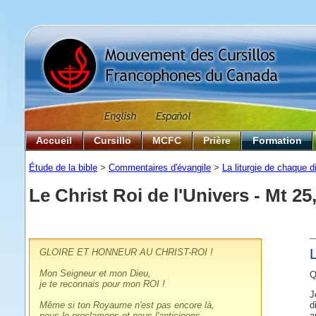
Accueil
Cursillo
MCFC
Prière
Formation
Étude de la bible
>
Commentaires d'évangile
>
La liturgie de chaque 
Le Christ Roi de l'Univers
- Mt 25
GLOIRE ET HONNEUR AU CHRIST-ROI !
Mon Seigneur et mon Dieu,
Q
je te reconnais pour mon ROI !
J
Même si ton Royaume n'est pas encore là,
d
nous le proclamons et nous l'anticipons.
a