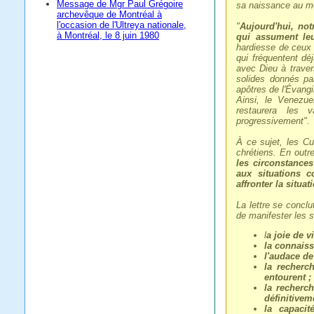
Message de Mgr Paul Grégoire
sa naissance au mo
archevêque de Montréal à
l'occasion de l'Ultreya nationale,
"
Aujourd'hui, no
à Montréal, le 8 juin 1980
qui assument leu
hardiesse de ceux 
qui fréquentent déj
avec Dieu à travers
solides donnés par
apôtres de l'Évangi
Ainsi, le Venezuel
restaurera les 
progressivement".
À ce sujet, les Cu
chrétiens. En outr
les circonstance
aux situations c
affronter la situat
La lettre se concl
de manifester les s
l
a joie de v
la connaiss
l'audace de
la recherc
entourent ;
la recherch
définitivem
la capacit