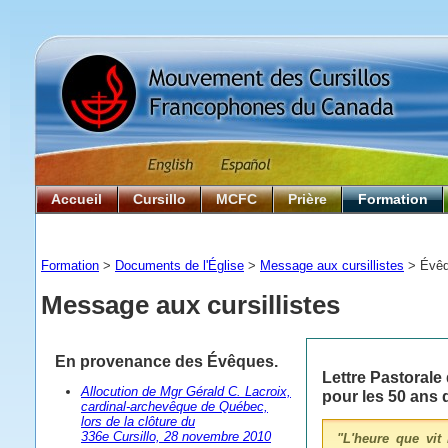
Accueil
Cursillo
MCFC
Prière
Formation
Formation
>
Documents de l'Église
>
Message aux cursillistes
> Évê
Message aux cursillistes
En provenance des Évêques.
Lettre Pastorale
Allocution de Mgr Gérald C. Lacroix,
pour les 50 ans
cardinal-archevêque de Québec,
lors de la clôture du
336e Cursillo, 28 novembre 2010
"L'heure que vit