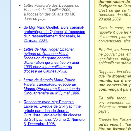
donner raison de l
Lettre Pastorale des Évêques du
l'exigence de l'am
Venezuela le 10 juillet 2009,
C'est ce qui se l
à l'occasion des 50 ans du MC
l'occasion des 50 a
dans ce pays
20 août 2009.
de Mgr Marc Ouellet, alors cardinal-
Dans le texte, qui
archevêque de Québec, à l'occasion
rappellent que les
d'un rassemblement diocésain, le
et femmes, plus ac
21 mars 2004.
convertissant, ains
Lettre de Mgr. Roger Ébacher
En effet, les laïc
évêque de Gatineau-Hull à
ne pouvait pas êtr
l'occasion du grand congrès
apostolique inté
d'orientation qui a eu lieu en août
spiritualisme stéri
1999 chez les cursillistes du
diocèse de Gatineau-Hull.
Rappelant les déb
que "
le Mouvemen
Lettre de Antonio Maria Rouco
monde, car il inv
Varela, cardinal-archevèque de
une conversion p
Madrid (Espagne) à l'occasion du
commençant par le
Cinquantenaire du MC, mai 1999
.
De telle façon, 
Rencontre avec Mgr François
environnement. Ils 
Lapierre. Évêque de St-Hyacinthe
doivent se sentir
article paru dans le Journal
pays".
Cursilliste L'arc-en-ciel du diocèse
de St-Hyacinthe, Volume 2, Numéro
D'après les Prélat
3, Décembre 1998.
qu'ils visent : "c
être un ferment 