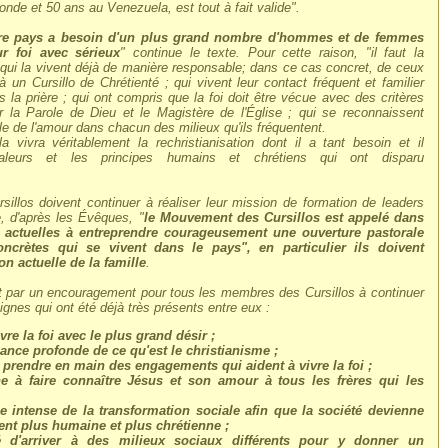
nde et 50 ans au Venezuela, est tout à fait valide".
tre pays a besoin d'un plus grand nombre d'hommes et de femmes
r foi avec sérieux
" continue le texte. Pour cette raison, "il faut la
qui la vivent déjà de manière responsable; dans ce cas concret, de ceux
à un Cursillo de Chrétienté ; qui vivent leur contact fréquent et familier
 la prière ; qui ont compris que la foi doit être vécue avec des critères
 la Parole de Dieu et le Magistère de l'Église ; qui se reconnaissent
le de l'amour dans chacun des milieux qu'ils fréquentent.
a vivra véritablement la rechristianisation dont il a tant besoin et il
valeurs et les principes humains et chrétiens qui ont disparu
rsillos doivent continuer à réaliser leur mission de formation de leaders
e, d'après les Évêques, "
le Mouvement des Cursillos est appelé dans
s actuelles à entreprendre courageusement une ouverture pastorale
oncrètes qui se vivent dans le pays", en particulier ils doivent
ion actuelle de la famille
.
ut par un encouragement pour tous les membres des Cursillos à continuer
ignes qui ont été déjà très présents entre eux :
ivre la foi avec le plus grand désir ;
ance profonde de ce qu'est le christianisme ;
 prendre en main des engagements qui aident à vivre la foi ;
he à faire connaître Jésus et son amour à tous les frères qui les
e intense de la transformation sociale afin que la société devienne
ent plus humaine et plus chrétienne ;
é d'arriver à des milieux sociaux différents pour y donner un