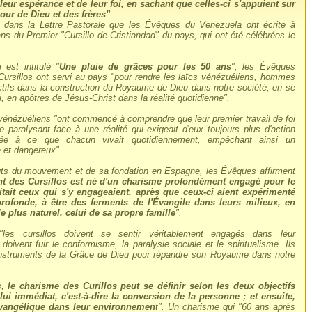
eur espérance et de leur foi, en sachant que celles-ci s'appuient sur
our de Dieu et des frères"
.
it dans la Lettre Pastorale que les Évêques du Venezuela ont écrite à
ns du Premier "Cursillo de Cristiandad" du pays, qui ont été célébrées le
 est intitulé "
Une pluie de grâces pour les 50 ans
", les Évêques
 Cursillos ont servi au pays "pour rendre les laïcs vénézuéliens, hommes
tifs dans la construction du Royaume de Dieu dans notre société, en se
i, en apôtres de Jésus-Christ dans la réalité quotidienne".
s vénézuéliens "ont commencé à comprendre que leur premier travail de foi
e paralysant face à une réalité qui exigeait d'eux toujours plus d'action
grée à ce que chacun vivait quotidiennement, empêchant ainsi un
le et dangereux".
uts du mouvement et de sa fondation en Espagne, les Évêques affirment
t des Cursillos est né d'un charisme profondément engagé pour le
itait ceux qui s'y engageaient, après que ceux-ci aient expérimenté
rofonde, à être des ferments de l'Évangile dans leurs milieux, en
 plus naturel, celui de sa propre famille
".
"les cursillos doivent se sentir véritablement engagés dans leur
doivent fuir le conformisme, la paralysie sociale et le spiritualisme. Ils
 instruments de la Grâce de Dieu pour répandre son Royaume dans notre
s,
le charisme des Curillos peut se définir selon les deux objectifs
elui immédiat, c'est-à-dire la conversion de la personne ; et ensuite,
évangélique dans leur environnemen
t". Un charisme qui "60 ans après