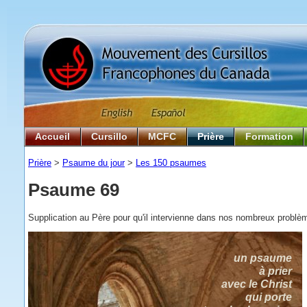
Accueil
Cursillo
MCFC
Prière
Formation
Prière
>
Psaume du jour
>
Les 150 psaumes
Psaume 69
Supplication au Père pour qu'il intervienne dans nos nombreux problè
un psaume
à prier
avec le Christ
qui porte