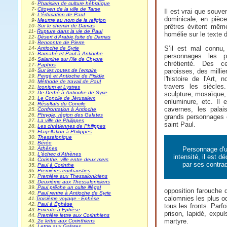
0
6-
Pharisien de culture hébraïque
0
7-
Citoyen de la ville de Tarse
Il est vrai que souve
0
8-
L'éducation de Paul
dominicale, en pièce
0
9-
Meurtre au nom de la religion
10-
Sur le chemin de Damas
prêtres évitent même
11-
Rupture dans la vie de Paul
homélie sur le texte 
12-
Désert d'Arabie,fuite de Damas
13-
Rencontre de Pierre
S’il est mal connu,
14-
Antioche de Syrie
15-
Barnabé et Paul à Antioche
personnages les pl
16-
Salamine sur l'île de Chypre
chrétienté.
Des cent
17-
Paphos
18-
Sur les routes de l'empire
paroisses, des milli
19.
Pergé et Antioche de Pisidie
l'histoire de l'Art,
20.
Méthode de travail de Paul
travers les siècle
21.
Iconium et Lystres
22.
De Derbé à Antioche de Syrie
sculpture, mosaïque, f
23.
Le Concile de Jérusalem
enluminure, etc. Il
24.
Résultats du Concile
cavernes, les palai
25.
Confrontation à Antioche
26.
Phrygie, région des Galates
grands personnages 
27.
La ville de Philippes
saint Paul.
28.
Les chrétiennes de Philippes
29.
Flagellation à Philippes
30.
Thessalonique
31.
Bérée
32.
Athènes
Personnage d'u
33.
L'échec d'Athènes
intensité, il est d
34.
Corinthe, ville entre deux mers
par ses contrad
35.
Paul à Corinthe
36.
Premières eucharisties
37.
Première aux Thessaloniciens
38.
Deuxième aux Thessaloniciens
39.
Paul prêche un culte illégal
opposition farouche d
40.
Paul rentre à Antioche de Syrie
calomnies les plus od
41.
Troisième voyage - Éphèse
42.
Paul à Éphèse
tous les fronts. Parfoi
43.
Émeute à Éphèse
prison, lapidé, expu
44.
Première lettre aux Corinthiens
martyre.
45.
2e lettre aux Corinthiens
46.
Lettre aux Galates