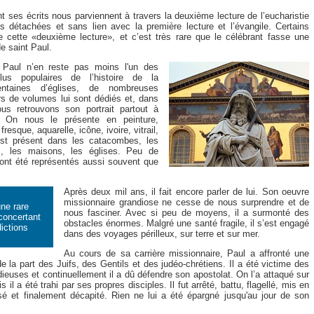
nt ses écrits nous parviennent à travers la deuxième lecture de l’eucharistie
s détachées et sans lien avec la première lecture et l’évangile. Certains
 cette «deuxième lecture», et c’est très rare que le célébrant fasse une
de saint Paul.
 Paul n’en reste pas moins l'un des
us populaires de l’histoire de la
aines d’églises, de nombreuses
ers de volumes lui sont dédiés et, dans
 nous retrouvons son portrait partout à
s. On nous le présente en peinture,
resque, aquarelle, icône, ivoire, vitrail,
 est présent dans les catacombes, les
s, les maisons, les églises. Peu de
ont été représentés aussi souvent que
Après deux mil ans, il fait encore parler de lui. Son oeuvre
missionnaire grandiose ne cesse de nous surprendre et de
ne rare
nous fasciner. Avec si peu de moyens, il a surmonté des
éconcertant
obstacles énormes. Malgré une santé fragile, il s’est engagé
ictions
dans des voyages périlleux, sur terre et sur mer.
Au cours de sa carrière missionnaire, Paul a affronté une
e la part des Juifs, des Gentils et des judéo-chrétiens. Il a été victime des
ieuses et continuellement il a dû défendre son apostolat. On l’a attaqué sur
s il a été trahi par ses propres disciples. Il fut arrêté, battu, flagellé, mis en
lsé et finalement décapité. Rien ne lui a été épargné jusqu'au jour de son