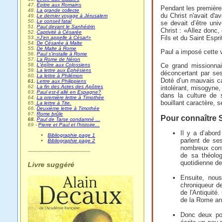
47.
Épitre aux Romains
Pendant les première
48.
La grande collecte
du Christ n'avait d'a
49.
Le dernier voyage à Jérusalem
50.
Le conseil fatal
se devait d’être univ
51.
Paul devant le Sanhédrin
Christ : «Allez donc,
52.
Captivité à Césarée
Fils et du Saint Espri
53.
«J’en appelle à César!»
54.
De Césarée à Malte
55.
De Malte à Rome
Paul a imposé cette v
56.
Paul s'installe à Rome
57.
La Rome de Néron
58.
L'épître aux Colossiens
Ce grand missionnai
59.
La lettre aux Éphésiens
déconcertant par ses
60.
La lettre à Philémon
Doté d’un mauvais ca
61.
Lettre aux Philippiens
62.
La fin des Actes des Apôtres
intolérant, misogyne, 
63.
Paul est-il allé en Espagne?
dans la culture de 
64.
La première lettre à Timothée
bouillant caractère, 
65.
La lettre à Tite.
66.
Deuxième lettre à Timothée
67.
Rome brûle
Pour connaître 
68.
Paul de Tarse condamné ...
69 -
Pierre et Paul et l’histoire...
Il y a d’abor
Bibliographie page 1
parlent de se
Bibliographie page 2
nombreux confl
------------------------------------------
de sa théolo
quotidienne d
Livre suggéré
Ensuite, nou
chroniqueur de
de l'Antiquit
de la Rome an
Donc deux por