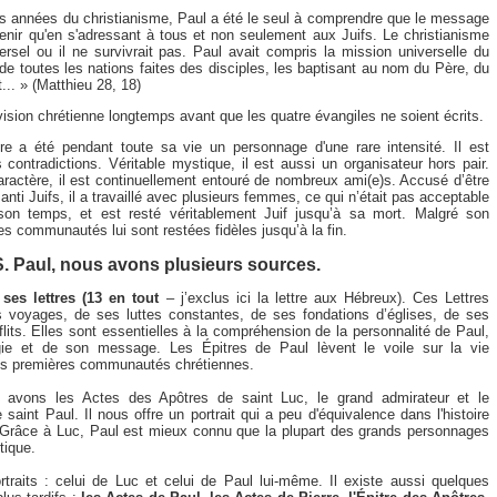
s années du christianisme, Paul a été le seul à comprendre que le message
venir qu'en s'adressant à tous et non seulement aux Juifs. Le christianisme
ersel ou il ne survivrait pas. Paul avait compris la mission universelle du
 de toutes les nations faites des disciples, les baptisant au nom du Père, du
t... » (Matthieu 28, 18)
ision chrétienne longtemps avant que les quatre évangiles ne soient écrits.
re a été pendant toute sa vie
un personnage d'une rare intensité. Il est
 contradictions.
Véritable mystique, il est aussi un organisateur hors pair.
ractère, il est continuellement entouré de nombreux ami(e)s. Accusé d’être
anti Juifs, il a travaillé avec plusieurs femmes, ce qui n’était pas acceptable
son temps, et est resté véritablement Juif jusqu’à sa mort. Malgré son
ses communautés lui sont restées fidèles jusqu’à la fin.
S. Paul, nous avons plusieurs sources.
d
ses lettres (13 en tout
– j’exclus ici la lettre aux Hébreux). Ces Lettres
s voyages, de ses luttes constantes, de ses fondations d’églises, de ses
its. Elles sont essentielles à la compréhension de la personnalité de Paul,
gie et de son message. Les Épitres de Paul lèvent le voile sur la vie
es premières communautés chrétiennes.
s avons les Actes des Apôtres de saint Luc, le grand admirateur et le
 saint Paul. Il nous offre un portrait qui a peu d'équivalence dans l'histoire
é. Grâce à Luc, Paul est mieux connu que la plupart des grands personnages
tique.
traits : celui de Luc et celui de Paul lui-même. Il existe aussi quelques