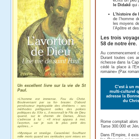
écrits un peu 
le Didakê
qui 
L’histoire de
de l’homme de 
les moyens de 
l’Apôtre et d
Les trois voyage
58 de notre ère.
Au commencement de c
Durant toutes ces an
richesse dans la Capi
cédé la place à l'E
romaine» (Pax romana)
Un excellent livre sur la vie de St
C’est à un 
Paul.
multi-culturel 
adresse la Bonne
«L’homme est immense. Fou du Christ.
du Chris
Bouleversant par sa foi- brasier. D’abord
persécuteur impitoyable des chrétiens – ses
méthodes préfigurent celles des polices
politiques du XXe s., il reconnaît le Fils de Dieu
quand, sur le chemin de Damas, Jésus
s’adresse à lui : «Il m’est apparu à moi,
Rome comptait alors 
l’avorton, car je suis le plus petit des
Tarse 300.000 et Jér
apôtres...»
«Mystique et stratège. Caractériel. Souffrant
Dans l'Empire, il exi
mille morts quand ses certitudes sont mises en