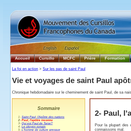
Accueil
Cursillo
MCFC
Prière
Formation
La foi en action
>
Sur les pas de saint Paul
Vie et voyages de saint Paul apôt
Chronique hebdomadaire sur le cheminement de saint Paul, de sa naiss
Sommaire
2- Paul, l
0
1-
Saint Paul, l'Apôtre des nations
0
2-
Paul, l'apôtre inconnu
0
3-
Qui est Paul de Tarse?
Pour la plupart des 
0
4.
Le citoyen romain
connaissons mal.
0
5-
L'homme de culture grecque