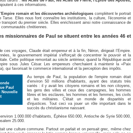
plus tardifs :
les Actes de Paul, les Actes de Pierre, l'Épitre des Apôtres,
ajoutent à ces informations.
 l'Empire romain et les découvertes archéologiques
complètent le portrait
Tarse. Elles nous font connaître les institutions, la culture, l'économie et
transport du premier siècle. Elles enrichissent ainsi notre connaissance de
es communautés chrétiennes.
s missionnaires de Paul se situent entre les années 46 et
es voyages, Claude était empereur et à la fin, Néron, dirigeait l’Empire.
nées, le gouvernement impérial s'efforçait de concentrer le pouvoir et la
tale. Cette politique remontait au siècle antérieur, quand la République avait
mpire sous Jules César. Les empereurs cherchaient à maintenir la «Paix
, qui favorisait le commerce international et la perception des impôts.
Au temps de Paul, la population de l'empire romain était
d’environ 50 millions d'habitants, ayant des statuts très
monde
variés : il y avait les citoyens romains et les non citoyens,
que Paul
les gens des villes et ceux des campagnes, les hommes
 Nouvelle
libres et les esclaves, les hommes et les femmes, les civils
t
et les militaires. C'était un monde de disparités et
d'injustices. Tout ceci va jouer un rôle important dans le
succès du christianisme naissant.
environ 1.000.000 d’habitants, Éphèse 650.000, Antioche de Syrie 500.000,
usalem 25.000.
stait une culture commune. Partout on parlait et on pensait grec, même chez