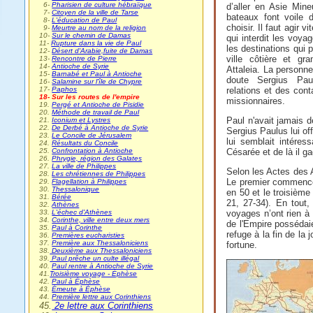
0
6-
Pharisien de culture hébraïque
d’aller en Asie Min
0
7-
Citoyen de la ville de Tarse
bateaux font voile d
0
8-
L'éducation de Paul
choisir. Il faut agir 
0
9-
Meurtre au nom de la religion
10-
Sur le chemin de Damas
qui interdit les voy
11-
Rupture dans la vie de Paul
les destinations qui p
12-
Désert d'Arabie,fuite de Damas
ville côtière et gr
13-
Rencontre de Pierre
14-
Antioche de Syrie
Attaleia. La personne
15-
Barnabé et Paul à Antioche
doute Sergius Pau
16-
Salamine sur l'île de Chypre
17-
Paphos
relations et des cont
18- Sur les routes de l'empire
missionnaires.
19.
Pergé et Antioche de Pisidie
20.
Méthode de travail de Paul
Paul n'avait jamais d
21.
Iconium et Lystres
22.
De Derbé à Antioche de Syrie
Sergius Paulus lui off
23.
Le Concile de Jérusalem
lui semblait intére
24.
Résultats du Concile
25.
Confrontation à Antioche
Césarée et de là il g
26.
Phrygie, région des Galates
27.
La ville de Philippes
Selon les Actes des 
28.
Les chrétiennes de Philippes
Le premier commence 
29.
Flagellation à Philippes
30.
Thessalonique
en 50 et le troisièm
31.
Bérée
21, 27-34). En tout
32.
Athènes
33.
L'échec d'Athènes
voyages n’ont rien à 
34.
Corinthe, ville entre deux mers
de l'Empire possédai
35.
Paul à Corinthe
refuge à la fin de la 
36.
Premières eucharisties
37.
Première aux Thessaloniciens
fortune.
38.
Deuxième aux Thessaloniciens
39.
Paul prêche un culte illégal
40.
Paul rentre à Antioche de Syrie
41.
Troisième voyage - Éphèse
42.
Paul à Éphèse
43.
Émeute à Éphèse
44.
Première lettre aux Corinthiens
45.
2e lettre aux Corinthiens