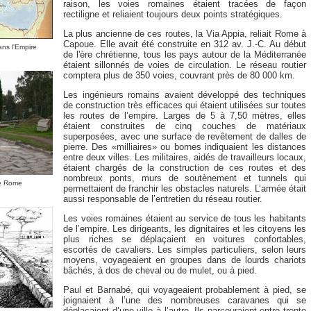
raison, les voies romaines étaient tracées de façon
rectiligne et reliaient toujours deux points stratégiques.
La plus ancienne de ces routes, la Via Appia, reliait Rome à
Capoue. Elle avait été construite en 312 av. J.-C. Au début
ans l'Empire
de l'ère chrétienne, tous les pays autour de la Méditerranée
étaient sillonnés de voies de circulation. Le réseau routier
comptera plus de 350 voies, couvrant près de 80 000 km.
Les ingénieurs romains avaient développé des techniques
de construction très efficaces qui étaient utilisées sur toutes
les routes de l’empire. Larges de 5 à 7,50 mètres, elles
étaient construites de cinq couches de matériaux
superposées, avec une surface de revêtement de dalles de
pierre. Des «milliaires» ou bornes indiquaient les distances
entre deux villes. Les militaires, aidés de travailleurs locaux,
étaient chargés de la construction de ces routes et des
nombreux ponts, murs de soutènement et tunnels qui
de Rome
permettaient de franchir les obstacles naturels. L’armée était
aussi responsable de l’entretien du réseau routier.
Les voies romaines étaient au service de tous les habitants
de l’empire. Les dirigeants, les dignitaires et les citoyens les
plus riches se déplaçaient en voitures confortables,
escortés de cavaliers. Les simples particuliers, selon leurs
moyens, voyageaient en groupes dans de lourds chariots
bâchés, à dos de cheval ou de mulet, ou à pied.
Paul et Barnabé, qui voyageaient probablement à pied, se
joignaient à l’une des nombreuses caravanes qui se
déplaçaient d’une ville à l’autre. Ils parcouraient entre trente