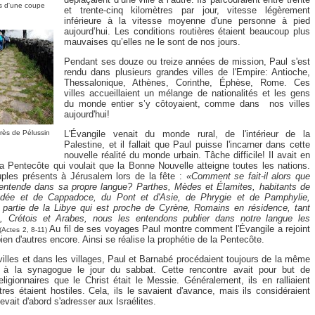
is d'une coupe
et trente-cinq kilomètres par jour, vitesse légèrement
inférieure à la vitesse moyenne d'une personne à pied
aujourd’hui. Les conditions routières étaient beaucoup plus
mauvaises qu’elles ne le sont de nos jours.
Pendant ses douze ou treize années de mission, Paul s'est
rendu dans plusieurs grandes villes de l'Empire: Antioche,
Thessalonique, Athènes, Corinthe, Éphèse, Rome. Ces
villes accueillaient un mélange de nationalités et les gens
du monde entier s’y côtoyaient, comme dans nos villes
aujourd'hui!
rès de Pélussin
L'Évangile venait du monde rural, de l'intérieur de la
Palestine, et il fallait que Paul puisse l'incarner dans cette
nouvelle réalité du monde urbain. Tâche difficile! Il avait en
la Pentecôte qui voulait que la Bonne Nouvelle atteigne toutes les nations.
ples présents à Jérusalem lors de la fête :
«Comment se fait-il alors que
entende dans sa propre langue? Parthes, Mèdes et Élamites, habitants de
dée et de Cappadoce, du Pont et d'Asie, de Phrygie et de Pamphylie,
 partie de la Libye qui est proche de Cyrène, Romains en résidence, tant
s, Crétois et Arabes, nous les entendons publier dans notre langue les
Au fil de ses voyages Paul montre comment l'Évangile a rejoint
(Actes 2, 8-11)
ien d'autres encore. Ainsi se réalise la prophétie de la Pentecôte.
villes et dans les villages, Paul et Barnabé procédaient toujours de la même
nt à la synagogue le jour du sabbat. Cette rencontre avait pour but de
ligionnaires que le Christ était le Messie. Généralement, ils en ralliaient
res étaient hostiles. Cela, ils le savaient d'avance, mais ils considéraient
evait d'abord s'adresser aux Israélites.