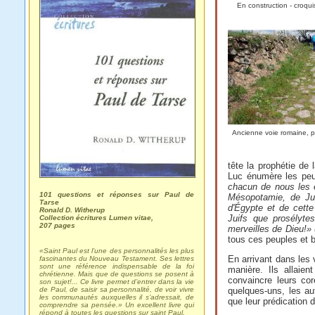
En construction - croqu
Ancienne voie romaine, p
tête la prophétie de 
Luc énumère les peu
chacun de nous les 
101 questions et réponses sur Paul de
Mésopotamie, de Ju
Tarse
d'Égypte et de cette
Ronald D. Witherup
Juifs que prosélyte
Collection écritures Lumen vitae,
207 pages
merveilles de Dieu!»
tous ces peuples et b
«Saint Paul est l’une des personnalités les plus
En arrivant dans les 
fascinantes du Nouveau Testament. Ses lettres
sont une référence indispensable de la foi
manière. Ils allaie
chrétienne. Mais que de questions se posent à
convaincre leurs core
son sujet!... Ce livre permet d’entrer dans la vie
de Paul, de saisir sa personnalité, de voir vivre
quelques-uns, les aut
les communautés auxquelles il s’adressait, de
que leur prédication d
comprendre sa pensée.» Un excellent livre qui
répond à toutes les questions sur saint Paul.