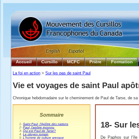
Accueil
Cursillo
MCFC
Prière
Formation
La foi en action
>
Sur les pas de saint Paul
Vie et voyages de saint Paul apôt
Chronique hebdomadaire sur le cheminement de Paul de Tarse, de sa na
Sommaire
18- Sur le
0
1-
Saint Paul, l'Apôtre des nations
0
2-
Paul, l'apôtre inconnu
0
3-
Qui est Paul de Tarse?
0
4.
Le citoyen romain
De Paphos sur l’île
0
5-
L'homme de culture grecque