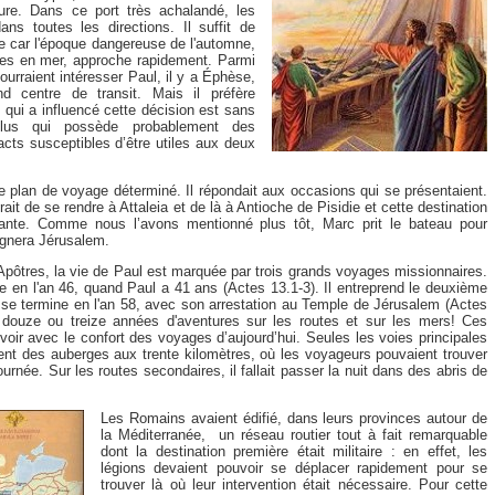
eure. Dans ce port très achalandé, les
ans toutes les directions. Il suffit de
vite car l'époque dangereuse de l'automne,
ages en mer, approche rapidement. Parmi
ourraient intéresser Paul, il y a Éphèse,
and centre de transit. Mais il préfère
 qui a influencé cette décision est sans
lus qui possède probablement des
acts susceptibles d’être utiles aux deux
e plan de voyage déterminé. Il répondait aux occasions qui se présentaient.
rait de se rendre à Attaleia et de là à Antioche de Pisidie et cette destination
ssante. Comme nous l’avons mentionné plus tôt, Marc prit le bateau pour
agnera Jérusalem.
Apôtres, la vie de Paul est marquée par trois grands voyages missionnaires.
en l'an 46, quand Paul a 41 ans (Actes 13.1-3). Il entreprend le deuxième
e se termine en l'an 58, avec son arrestation au Temple de Jérusalem (Actes
, douze ou treize années d'aventures sur les routes et sur les mers! Ces
voir avec le confort des voyages d’aujourd’hui. Seules les voies principales
ent des auberges aux trente kilomètres, où les voyageurs pouvaient trouver
journée. Sur les routes secondaires, il fallait passer la nuit dans des abris de
Les Romains avaient édifié, dans leurs provinces autour de
la Méditerranée, un réseau routier tout à fait remarquable
dont la destination première était militaire : en effet, les
légions devaient pouvoir se déplacer rapidement pour se
trouver là où leur intervention était nécessaire. Pour cette