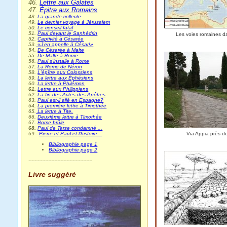
46.
Lettre aux Galates
47.
Épitre aux Romains
48.
La grande collecte
49.
Le dernier voyage à Jérusalem
50.
Le conseil fatal
51.
Paul devant le Sanhédrin
Les voies romaines d
52.
Captivité à Césarée
53.
«J’en appelle à César!»
54.
De Césarée à Malte
55.
De Malte à Rome
56.
Paul s'installe à Rome
57.
La Rome de Néron
58.
L'épître aux Colossiens
59.
La lettre aux Éphésiens
60.
La lettre à Philémon
61.
Lettre aux Philippiens
62.
La fin des Actes des Apôtres
63.
Paul est-il allé en Espagne?
64.
La première lettre à Timothée
65.
La lettre à Tite.
66.
Deuxième lettre à Timothée
67.
Rome brûle
68.
Paul de Tarse condamné ...
69 -
Pierre et Paul et l’histoire...
Via Appia près 
Bibliographie page 1
Bibliographie page 2
------------------------------------------
Livre suggéré