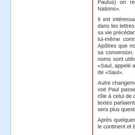
Paulus) on re
Nations».
Il est intéres
dans les lettre
sa vie précédan
lui-même comm
Apôtres que no
sa conversion
noms sont utili
«Saul, appelé a
de «Saul».
Autre changemen
voit Paul pass
rôle à celui de 
textes parlaien
sera plus quest
Après quelques
le continent et