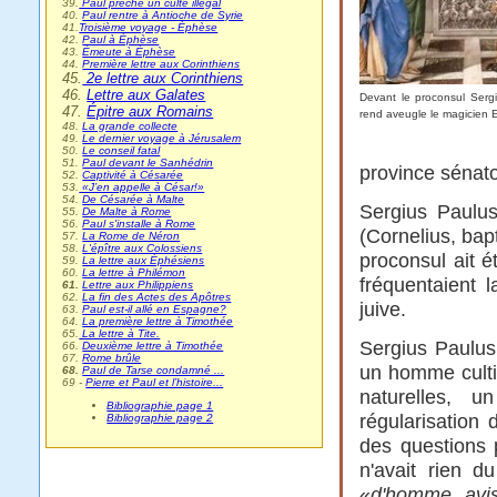
39.
Paul prêche un culte illégal
40.
Paul rentre à Antioche de Syrie
41.
Troisième voyage - Éphèse
42.
Paul à Éphèse
43.
Émeute à Éphèse
44.
Première lettre aux Corinthiens
45.
2e lettre aux Corinthiens
46.
Lettre aux Galates
Devant le proconsul Serg
47.
Épitre aux Romains
rend aveugle le magicien 
48.
La grande collecte
49.
Le dernier voyage à Jérusalem
50.
Le conseil fatal
51.
Paul devant le Sanhédrin
province sénato
52.
Captivité à Césarée
53.
«J’en appelle à César!»
54.
De Césarée à Malte
Sergius Paulus
55.
De Malte à Rome
56.
Paul s'installe à Rome
(Cornelius, bapt
57.
La Rome de Néron
58.
L'épître aux Colossiens
proconsul ait é
59.
La lettre aux Éphésiens
60.
La lettre à Philémon
fréquentaient 
61.
Lettre aux Philippiens
62.
La fin des Actes des Apôtres
juive.
63.
Paul est-il allé en Espagne?
64.
La première lettre à Timothée
65.
La lettre à Tite.
Sergius Paulus
66.
Deuxième lettre à Timothée
67.
Rome brûle
un homme culti
68.
Paul de Tarse condamné ...
69 -
Pierre et Paul et l’histoire...
naturelles, 
Bibliographie page 1
régularisation
Bibliographie page 2
des questions p
n'avait rien d
«
d'homme avi