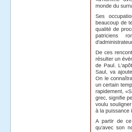
monde du surna
Ses occupation
beaucoup de tem
qualité de pro
patriciens r
d'administrateu
De ces rencont
résulter un évé
de Paul. L’apô
Saul, va ajout
On le connaîtr
un certain temps
rapidement, «Sa
grec, signifie p
voulu souligne
à la puissance i
A partir de c
qu'avec son n