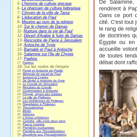
De Salamine, 
5-
L'homme de culture grecque
rendirent à Pap
6-
Le pharisien de culture hébraïque
7-
Citoyen de la ville de Tarse
Dans ce port d
8-
L'éducation de Paul
cité. C'est tout
9-
Meurtre au nom de la religion
10-
Sur le chemin de Damas
le rang de relig
11-
Rupture dans la vie de Paul
de doctrines q
12-
Désert d'Arabie & fuite de Damas
13-
Rencontre de Pierre à Jérusalem
Égypte ou en 
14-
Antioche de Syrie
accueille volon
15-
Barnabé et Paul à Antioche
16-
Salamine sur l'île de Chypre
de toutes tend
17-
Paphos
débat dont raffol
17-
Paphos
18- Sur les routes de l'empire
19.
Pergé et Antioche de Pisidie
20.
Méthode de travail de Paul
21.
Iconium et Lystres
22.
De Derbé à Antioche de Syrie
23.
Le Concile de Jérusalem
24.
Résultats du Concile
25.
Confrontation à Antioche
26.
Phrygie, région des Galates
27.
La ville de Philippes
28.
Les chrétiennes de Philippes
29.
Flagellation à Philippes
30.
Thessalonique
31.
Bérée
32.
Athènes
33.
L'échec d'Athènes
34.
Corinthe, ville entre deux mers
35.
Paul à Corinthe
36.
Premières eucharisties
37.
Première aux Thessaloniciens
38.
Deuxième aux Thessaloniciens