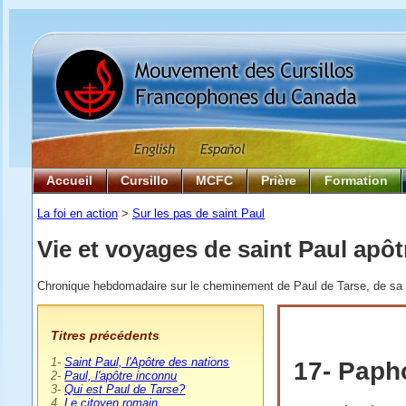
Accueil
Cursillo
MCFC
Prière
Formation
La foi en action
>
Sur les pas de saint Paul
Vie et voyages de saint Paul apôt
Chronique hebdomadaire sur le cheminement de Paul de Tarse, de sa na
T
itres précédents
1-
Saint Paul, l'Apôtre des nations
17- Paph
2-
Paul, l'apôtre inconnu
3-
Qui est Paul de Tarse?
4.
Le citoyen romain