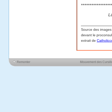
*****************
L
____________
Source des images :
devant le proconsul
extrait de
Catholicc
Remonter
Mouvement des Cursil