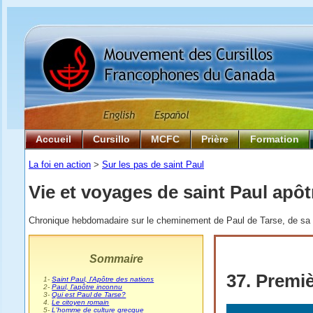
Accueil
Cursillo
MCFC
Prière
Formation
La foi en action
>
Sur les pas de saint Paul
Vie et voyages de saint Paul apôt
Chronique hebdomadaire sur le cheminement de Paul de Tarse, de sa na
Sommaire
37. Premiè
0
1-
Saint Paul, l'Apôtre des nations
0
2-
Paul, l'apôtre inconnu
0
3-
Qui est Paul de Tarse?
0
4.
Le citoyen romain
0
5-
L'homme de culture grecque