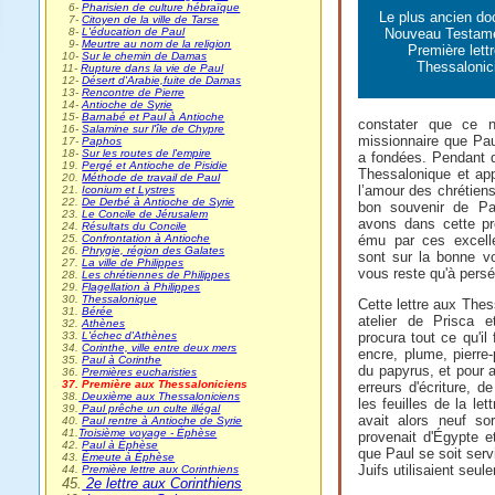
0
6-
Pharisien de culture hébraïque
Le plus ancien d
0
7-
Citoyen de la ville de Tarse
0
8-
L'éducation de Paul
Nouveau Testame
0
9-
Meurtre au nom de la religion
Première lett
10-
Sur le chemin de Damas
Thessalonic
11-
Rupture dans la vie de Paul
12-
Désert d'Arabie,fuite de Damas
13-
Rencontre de Pierre
14-
Antioche de Syrie
15-
Barnabé et Paul à Antioche
constater que ce n
16-
Salamine sur l'île de Chypre
missionnaire que Pau
17-
Paphos
18-
Sur les routes de l'empire
a fondées. Pendant q
19.
Pergé et Antioche de Pisidie
Thessalonique et app
20.
Méthode de travail de Paul
l’amour des chrétiens 
21.
Iconium et Lystres
22.
De Derbé à Antioche de Syrie
bon souvenir de Pau
23.
Le Concile de Jérusalem
avons dans cette pre
24.
Résultats du Concile
25.
Confrontation à Antioche
ému par ces excelle
26.
Phrygie, région des Galates
sont sur la bonne voie
27.
La ville de Philippes
vous reste qu'à persé
28.
Les chrétiennes de Philippes
29.
Flagellation à Philippes
30.
Thessalonique
Cette lettre aux Thes
31.
Bérée
atelier de Prisca e
32.
Athènes
33.
L'échec d'Athènes
procura tout ce qu'il 
34.
Corinthe, ville entre deux mers
encre, plume, pierre
35.
Paul à Corinthe
du papyrus, et pour a
36.
Premières eucharisties
37. Première aux Thessaloniciens
erreurs d'écriture, 
38.
Deuxième aux Thessaloniciens
les feuilles de la le
39.
Paul prêche un culte illégal
avait alors neuf so
40.
Paul rentre à Antioche de Syrie
41.
Troisième voyage - Éphèse
provenait d'Égypte et
42.
Paul à Éphèse
que Paul se soit serv
43.
Émeute à Éphèse
Juifs utilisaient seu
44.
Première lettre aux Corinthiens
45.
2e lettre aux Corinthiens