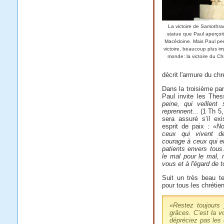
La victoire de Samothr
statue que Paul aperçoit
Macédoine. Mais Paul pe
victoire, beaucoup plus im
monde: la victoire du Chr
décrit l'armure du chr
Dans la troisième part
Paul invite les Thes
peine, qui veillen
reprennent...
(1 Th 5,
sera assuré s’il ex
esprit de paix :
«No
ceux qui vivent d
courage à ceux qui e
patients envers tou
le mal pour le mal, 
vous et à l'égard de 
Suit un très beau t
pour tous les chrétien
«Restez toujours 
grâces. C’est la v
dépréciez pas les 