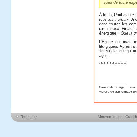
vous de toute esp
À la fin, Paul ajoute 
tous les frères.»
Une 
dans toutes les com
circulaires». Finalem
énergique:
«Que la g
L'Église qui avait r
liturgiques. Après la
1er siècle, quelqu’un
âges.
******************
_____________
Source des images :Timoth
Victoire de Samothrace (
Remonter
Mouvement des Cursil