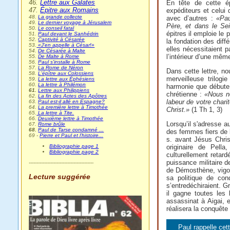
46.
Lettre aux Galates
En tête de cette é
47.
Épitre aux Romains
expéditeurs et celui 
48.
La grande collecte
avec d’autres :
«Pau
49.
Le dernier voyage à Jérusalem
Père, et dans le Sei
50.
Le conseil fatal
épitres il emploie le
51.
Paul devant le Sanhédrin
52.
Captivité à Césarée
la fondation des diff
53.
«J’en appelle à César!»
elles nécessitaient 
54.
De Césarée à Malte
l’intérieur d’une même
55.
De Malte à Rome
56.
Paul s'installe à Rome
57.
La Rome de Néron
Dans cette lettre, n
58.
L'épître aux Colossiens
merveilleuse trilogi
59.
La lettre aux Éphésiens
60.
La lettre à Philémon
harmonie que débute 
61.
Lettre aux Philippiens
chrétienne :
«Nous no
62.
La fin des Actes des Apôtres
labeur de votre chari
63.
Paul est-il allé en Espagne?
64.
La première lettre à Timothée
Christ.»
(1 Th 1, 3)
65.
La lettre à Tite.
66.
Deuxième lettre à Timothée
Lorsqu’il s'adresse a
67.
Rome brûle
68.
Paul de Tarse condamné ...
des femmes fiers de l
69 -
Pierre et Paul et l’histoire...
s. avant Jésus Christ
Bibliographie page 1
originaire de Pella
Bibliographie page 2
culturellement retardé
puissance militaire d
------------------------------------------
de Démosthène, vigour
Lecture suggérée
sa politique de conq
s’entredéchiraient. 
il gagne toutes les
assassinat à Aigai, e
réalisera la conquête
Paul rappelle cett