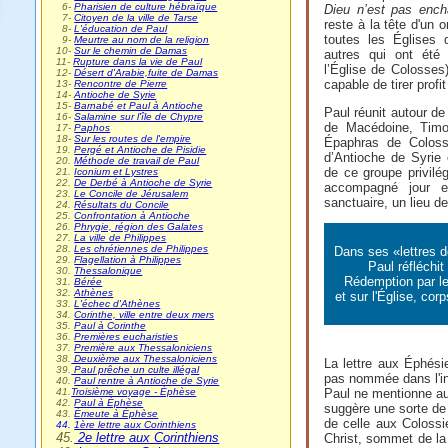
0
6-
Pharisien de culture hébraïque
Dieu n’est pas ench
0
7-
Citoyen de la ville de Tarse
reste à la tête d'un 
0
8-
L'éducation de Paul
toutes les Églises
0
9-
Meurtre au nom de la religion
10-
Sur le chemin de Damas
autres qui ont été 
11-
Rupture dans la vie de Paul
l’Église de Colosse
12-
Désert d'Arabie,fuite de Damas
capable de tirer profi
13-
Rencontre de Pierre
14-
Antioche de Syrie
15-
Barnabé et Paul à Antioche
Paul réunit autour de
16-
Salamine sur l'île de Chypre
de Macédoine, Timo
17-
Paphos
18-
Sur les routes de l'empire
Épaphras de Coloss
19.
Pergé et Antioche de Pisidie
d’Antioche de Syrie 
20.
Méthode de travail de Paul
de ce groupe privilég
21.
Iconium et Lystres
22.
De Derbé à Antioche de Syrie
accompagné jour e
23.
Le Concile de Jérusalem
sanctuaire, un lieu de
24.
Résultats du Concile
25.
Confrontation à Antioche
26.
Phrygie, région des Galates
27.
La ville de Philippes
28.
Les chrétiennes de Philippes
Dans ses «lettres d
29.
Flagellation à Philippes
Paul réfléchit 
30.
Thessalonique
Rédemption par l
31.
Bérée
32.
Athènes
et sur l'Église, cor
33.
L'échec d'Athènes
34.
Corinthe, ville entre deux mers
35.
Paul à Corinthe
36.
Premières eucharisties
37.
Première aux Thessaloniciens
38.
Deuxième aux Thessaloniciens
La lettre aux Éphési
39.
Paul prêche un culte illégal
pas nommée dans l'in
40.
Paul rentre à Antioche de Syrie
41.
Troisième voyage - Éphèse
Paul ne mentionne auc
42.
Paul à Éphèse
suggère une sorte de l
43.
Émeute à Éphèse
de celle aux Colos
44.
1ère lettre aux Corinthiens
45.
2e lettre aux Corinthiens
Christ, sommet de la c