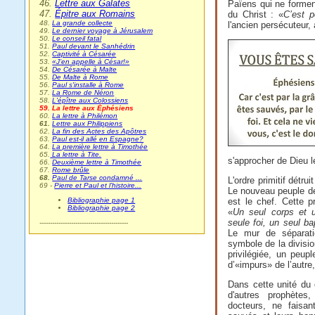
46.
Lettre aux Galates
Païens qui ne forment
47.
Épitre aux Romains
du Christ : «
C’est p
48.
La grande collecte
l'ancien persécuteur,
49.
Le dernier voyage à Jérusalem
50.
Le conseil fatal
51.
Paul devant le Sanhédrin
52.
Captivité à Césarée
53.
«J’en appelle à César!»
54.
De Césarée à Malte
55.
De Malte à Rome
56.
Paul s'installe à Rome
57.
La Rome de Néron
58.
L'épître aux Colossiens
59. La lettre aux Éphésiens
60.
La lettre à Philémon
61.
Lettre aux Philippiens
62.
La fin des Actes des Apôtres
63.
Paul est-il allé en Espagne?
64.
La première lettre à Timothée
65.
La lettre à Tite.
s'approcher de Dieu l
66.
Deuxième lettre à Timothée
67.
Rome brûle
68.
Paul de Tarse condamné ...
L'ordre primitif détrui
69 -
Pierre et Paul et l’histoire...
Le nouveau peuple de 
Bibliographie page 1
est le chef. Cette p
Bibliographie page 2
«
Un seul corps et u
seule foi, un seul b
------------------------------------------
Le mur de séparati
symbole de la divisio
privilégiée, un peu
d’«impurs» de l’autre
Dans cette unité du 
d'autres prophètes
docteurs, ne faisan