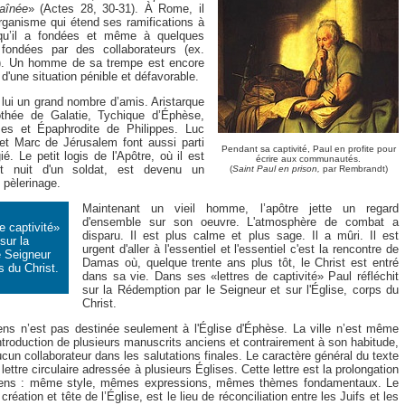
aînée
» (Actes 28, 30-31). À Rome, il
organisme qui étend ses ramifications à
 qu’il a fondées et même à quelques
fondées par des collaborateurs (ex.
s). Un homme de sa trempe est encore
t d'une situation pénible et défavorable.
 lui un grand nombre d’amis. Aristarque
thée de Galatie, Tychique d’Éphèse,
es et Épaphrodite de Philippes. Luc
et Marc de Jérusalem font aussi parti
Pendant sa captivité, Paul en profite pour
ié. Le petit logis de l'Apôtre, où il est
écrire aux communautés.
t nuit d'un soldat, est devenu un
(
Saint Paul en prison,
par Rembrandt)
 pèlerinage.
Maintenant un vieil homme, l’apôtre jette un regard
d'ensemble sur son oeuvre. L'atmosphère de combat a
e captivité»
disparu. Il est plus calme et plus sage. Il a mûri. Il est
sur la
urgent d'aller à l'essentiel et l'essentiel c'est la rencontre de
e Seigneur
Damas où, quelque trente ans plus tôt, le Christ est entré
ps du Christ.
dans sa vie. Dans ses «lettres de captivité» Paul réfléchit
sur la Rédemption par le Seigneur et sur l'Église, corps du
Christ.
ens n’est pas destinée seulement à l'Église d'Éphèse. La ville n’est même
troduction de plusieurs manuscrits anciens et contrairement à son habitude,
un collaborateur dans les salutations finales. Le caractère général du texte
ettre circulaire adressée à plusieurs Églises. Cette lettre est la prolongation
siens : même style, mêmes expressions, mêmes thèmes fondamentaux. Le
réation et tête de l’Église, est le lieu de réconciliation entre les Juifs et les