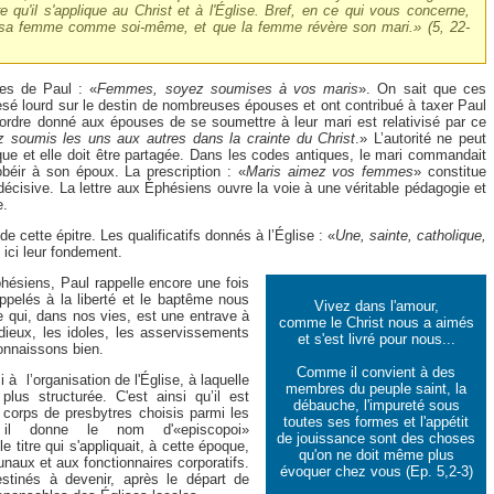
re qu'il s'applique au Christ et à l'Église. Bref, en ce qui vous concerne,
sa femme comme soi-même, et que la femme révère son mari
.» (5, 22-
les de Paul : «
Femmes, soyez soumises à vos maris
». On sait que ces
sé lourd sur le destin de nombreuses épouses et ont contribué à taxer Paul
ordre donné aux épouses de se soumettre à leur mari est relativisé par ce
 soumis les uns aux autres dans la crainte du Christ
.» L’autorité ne peut
que et elle doit être partagée. Dans les codes antiques, le mari commandait
béir à son époux. La prescription : «
Maris aimez vos femmes
» constitue
écisive. La lettre aux Éphésiens ouvre la voie à une véritable pédagogie et
e.
 cette épitre. Les qualificatifs donnés à l’Église : «
Une, sainte, catholique,
 ici leur fondement.
phésiens, Paul rappelle encore une fois
elés à la liberté et le baptême nous
Vivez dans l'amour,
e qui, dans nos vies, est une entrave à
comme le Christ nous a aimés
 dieux, les idoles, les asservissements
et s'est livré pour nous...
onnaissons bien.
Comme il convient à des
 à l’organisation de l'Église, à laquelle
membres du peuple saint, la
lus structurée. C'est ainsi qu’il est
débauche, l'impureté sous
 corps de presbytres choisis parmi les
toutes ses formes et l'appétit
s il donne le nom d'«episcopoi»
de jouissance sont des choses
 le titre qui s'appliquait, à cette époque,
qu'on ne doit même plus
ux et aux fonctionnaires corporatifs.
évoquer chez vous (Ep. 5,2-3)
stinés à devenir, après le départ de