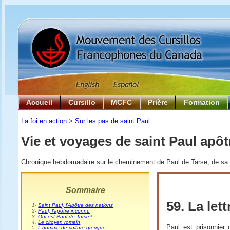
Accueil
Cursillo
MCFC
Prière
Formation
La foi en action
>
Sur les pas de saint Paul
Vie et voyages de saint Paul apôt
Chronique hebdomadaire sur le cheminement de Paul de Tarse, de sa na
Sommaire
59. La let
0
1-
Saint Paul, l'Apôtre des nations
0
2-
Paul, l'apôtre inconnu
0
3-
Qui est Paul de Tarse?
0
4.
Le citoyen romain
Paul est prisonnier
0
5-
L'homme de culture grecque