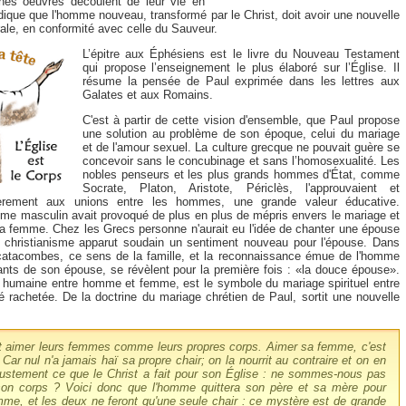
nes oeuvres découlent de leur vie en
dique que l'homme nouveau, transformé par le Christ, doit avoir une nouvelle
ale, en conformité avec celle du Sauveur.
L’épitre aux Éphésiens est le livre du Nouveau Testament
qui propose l’enseignement le plus élaboré sur l’Église. Il
résume la pensée de Paul exprimée dans les lettres aux
Galates et aux Romains.
C'est à partir de cette vision d'ensemble, que Paul propose
une solution au problème de son époque, celui du mariage
et de l'amour sexuel. La culture grecque ne pouvait guère se
concevoir sans le concubinage et sans l’homosexualité. Les
nobles penseurs et les plus grands hommes d'État, comme
Socrate, Platon, Aristote, Périclès, l'approuvaient et
ulièrement aux unions entre les hommes, une grande valeur éducative.
sme masculin avait provoqué de plus en plus de mépris envers le mariage et
 la femme. Chez les Grecs personne n'aurait eu l'idée de chanter une épouse
e christianisme apparut soudain un sentiment nouveau pour l'épouse. Dans
 catacombes, ce sens de la famille, et la reconnaissance émue de l'homme
ants de son épouse, se révèlent pour la première fois : «la douce épouse».
on humaine entre homme et femme, est le symbole du mariage spirituel entre
té rachetée. De la doctrine du mariage chrétien de Paul, sortit une nouvelle
t aimer leurs femmes comme leurs propres corps. Aimer sa femme, c'est
Car nul n'a jamais haï sa propre chair; on la nourrit au contraire et on en
 justement ce que le Christ a fait pour son Église : ne sommes-nous pas
on corps ? Voici donc que l'homme quittera son père et sa mère pour
mme, et les deux ne feront qu'une seule chair : ce mystère est de grande