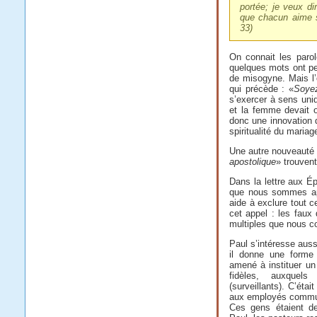
portée; je veux di
que chacun aime 
33)
On connait les paro
quelques mots ont pe
de misogyne. Mais l’
qui précède : «
Soyez
s’exercer à sens uni
et la femme devait o
donc une innovation d
spiritualité du mariag
Une autre nouveauté de
apostolique
» trouvent
Dans la lettre aux É
que nous sommes app
aide à exclure tout c
cet appel : les faux
multiples que nous c
Paul s’intéresse aussi
il donne une forme p
amené à instituer un
fidèles, auxquel
(surveillants). C’était
aux employés communa
Ces gens étaient de