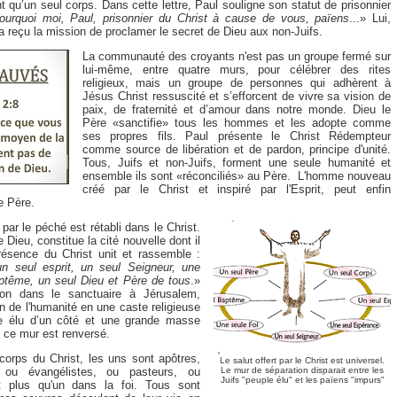
 qu’un seul corps. Dans cette lettre, Paul souligne son statut de prisonnier
ourquoi moi, Paul, prisonnier du Christ à cause de vous, païens
...» Lui,
 a reçu la mission de proclamer le secret de Dieu aux non-Juifs.
La communauté des croyants n'est pas un groupe fermé sur
lui-même, entre quatre murs, pour célébrer des rites
religieux, mais un groupe de personnes qui adhèrent à
Jésus Christ ressuscité et s’efforcent de vivre sa vision de
paix, de fraternité et d’amour dans notre monde. Dieu le
Père «sanctifie» tous les hommes et les adopte comme
ses propres fils. Paul présente le Christ Rédempteur
comme source de libération et de pardon, principe d'unité.
Tous, Juifs et non-Juifs, forment une seule humanité et
ensemble ils sont «réconciliés» au Père. L'homme nouveau
créé par le Christ et inspiré par l'Esprit, peut enfin
e Père.
t par le péché est rétabli dans le Christ.
Dieu, constitue la cité nouvelle dont il
résence du Christ unit et rassemble :
n seul esprit, un seul Seigneur, une
aptême, un seul Dieu et Père de tous
.»
on dans le sanctuaire à Jérusalem,
n de l'humanité en une caste religieuse
ple élu d’un côté et une grande masse
, ce mur est renversé.
corps du Christ, les uns sont apôtres,
Le salut offert par le Christ est universel.
, ou évangélistes, ou pasteurs, ou
Le mur de séparation disparait entre les
Juifs "peuple élu" et les païens "impurs"
t plus qu'un dans la foi. Tous sont