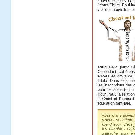
sauvés et leurs bon
Jésus-Christ. Paul in
vie, une nouvelle mor
attribuaient partic
Cependant, cet éroti
envers les droits de
fidèle. Dans le jeun
les inscriptions des
pour les soins touch
Pour Paul, la relati
le Christ et l'humani
éducation familiale.
«
Les maris doiven
s'aimer soi-même. 
prend soin. C’est
les membres de s
s'attacher à sa fe