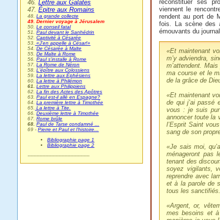
reconstituer ses p
46.
Lettre aux Galates
viennent le rencont
47.
Épitre aux Romains
rendent au port de M
48.
La grande collecte
49. Dernier voyage à Jérusalem
fois. La scène des 
50.
Le conseil fatal
émouvants du journal
51.
Paul devant le Sanhédrin
52.
Captivité à Césarée
53.
«J’en appelle à César!»
54.
De Césarée à Malte
«
Et maintenant vo
55.
De Malte à Rome
m’y adviendra, sino
56.
Paul s'installe à Rome
m’attendent. Mais 
57.
La Rome de Néron
58.
L'épître aux Colossiens
ma course et le mi
59.
La lettre aux Éphésiens
de la grâce de Die
60.
La lettre à Philémon
61.
Lettre aux Philippiens
62.
La fin des Actes des Apôtres
«
Et maintenant voi
63.
Paul est-il allé en Espagne?
de qui j’ai passé 
64.
La première lettre à Timothée
65.
La lettre à Tite.
vous : je suis pu
66.
Deuxième lettre à Timothée
annoncer toute la 
67.
Rome brûle
l’Esprit Saint vous
68.
Paul de Tarse condamné ...
69 -
Pierre et Paul et l’histoire...
sang de son propre
Bibliographie page 1
Bibliographie page 2
«
Je sais moi, qu’
ménageront pas l
------------------------------------------
tenant des discours
soyez vigilants, 
reprendre avec lar
et à la parole de s
tous les sanctifiés
«
Argent, or, vête
mes besoins et à