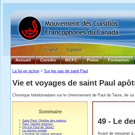
Accueil
Cursillo
MCFC
Prière
Formation
La foi en action
>
Sur les pas de saint Paul
Vie et voyages de saint Paul apôt
Chronique hebdomadaire sur le cheminement de Paul de Tarse, de sa na
Sommaire
49 - Le d
0
1-
Saint Paul, l'Apôtre des nations
0
2-
Paul, l'apôtre inconnu
0
3-
Qui est Paul de Tarse?
0
4.
Le citoyen romain
Avant de retourner à 
0
5-
L'homme de culture grecque