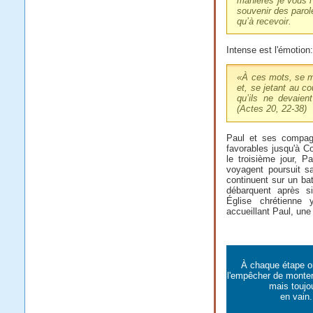
manières je vous l’
souvenir des parol
qu’à recevoir.
Intense est l'émotion:
«
À ces mots, se me
et, se jetant au co
qu’ils ne devaien
(Actes 20, 22-38)
Paul et ses compag
favorables jusqu'à C
le troisième jour, P
voyagent poursuit sa
continuent sur un ba
débarquent après s
Église chrétienne 
accueillant Paul, une
À chaque étape o
l'empêcher de monte
mais toujo
en vain.