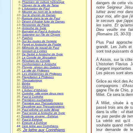
0
6-
Pharisien de culture hébraïque
dangers de cette visi
0
7-
Citoyen de la ville de Tarse
notre Seigneur Jésus
0
8-
L'éducation de Paul
luttez avec moi dan
0
9-
Meurtre au nom de la religion
10-
Sur le chemin de Damas
pour moi, afin que j
11-
Rupture dans la vie de Paul
le secours que j'appo
12-
Désert d'Arabie,fuite de Damas
les sains. Et qu'ain
13-
Rencontre de Pierre
14-
Antioche de Syrie
Dieu veuille me fa
15-
Barnabé et Paul à Antioche
(Romains 15, 30-33)
16-
Salamine sur l'île de Chypre
17-
Paphos
18-
Sur les routes de l'empire
Plus Paul approche
19.
Pergé et Antioche de Pisidie
grandit. Les Juifs et
20.
Méthode de travail de Paul
sont tout-puissants da
21.
Iconium et Lystres
22.
De Derbé à Antioche de Syrie
23.
Le Concile de Jérusalem
À Assos, sur la côte
24.
Résultats du Concile
L’historien Flavius
25.
Confrontation à Antioche
26.
Phrygie, région des Galates
d’argent importantes :
27.
La ville de Philippes
Les pièces sont alor
28.
Les chrétiennes de Philippes
29.
Flagellation à Philippes
30.
Thessalonique
Grâce au récit des A
31.
Bérée
compagnons : d'Assos,
32.
Athènes
gagne l'île de Chio, 
33.
L'échec d'Athènes
34.
Corinthe, ville entre deux mers
Milet. Ce sera la der
35.
Paul à Corinthe
36.
Premières eucharisties
À Milet, située à q
37.
Première aux Thessaloniciens
38.
Deuxième aux Thessaloniciens
passé trois ans de s
39.
Paul prêche un culte illégal
dans la ville : «
il éta
40.
Paul rentre à Antioche de Syrie
ne pas perdre de te
41.
Troisième voyage - Éphèse
42.
Paul à Éphèse
La vérité est qu’il
43.
Émeute à Éphèse
souhaite quand même 
44.
1ère lettre aux Corinthiens
leur demande de le 
45.
2e lettre aux Corinthiens