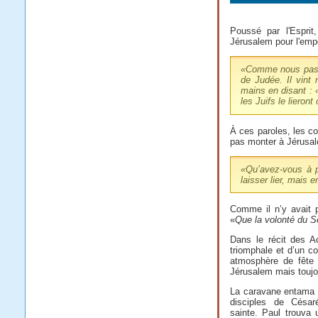
Poussé par l'Espri
Jérusalem pour l'emp
«
Comme nous passi
de Judée. Il vint 
mains en disant : «
les Juifs le lieron
À ces paroles, les co
pas monter à Jérusale
«
Qu’avez-vous à p
laisser lier, mais
Comme il n’y avait 
«
Que la volonté du S
Dans le récit des Ac
triomphale et d’un co
atmosphère de fête 
Jérusalem mais toujo
La caravane entama 
disciples de Césaré
sainte. Paul trouva