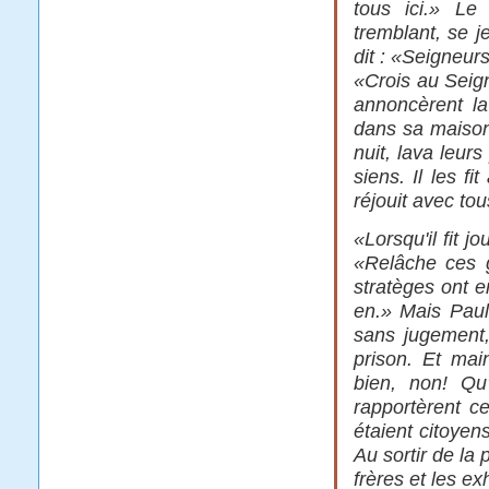
tous ici.» Le
tremblant, se je
dit : «Seigneurs
«Crois au Seigne
annoncèrent la
dans sa maison.
nuit, lava leurs
siens. Il les f
réjouit avec tou
«Lorsqu'il fit j
«Relâche ces g
stratèges ont e
en.» Mais Paul 
sans jugement,
prison. Et main
bien, non! Qu'
rapportèrent c
étaient citoyens
Au sortir de la 
frères et les exh