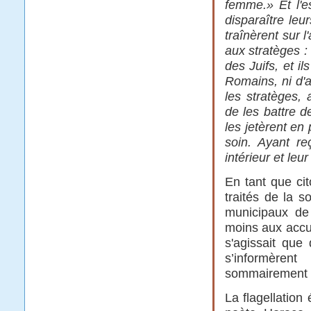
femme.» Et l'es
disparaître leu
traînèrent sur l
aux stratèges : 
des Juifs, et i
Romains, ni d'a
les stratèges, 
de les battre d
les jetèrent en
soin. Ayant re
intérieur et leu
En tant que cit
traités de la s
municipaux de 
moins aux accus
s'agissait que
s’informèren
sommairement au
La flagellation 