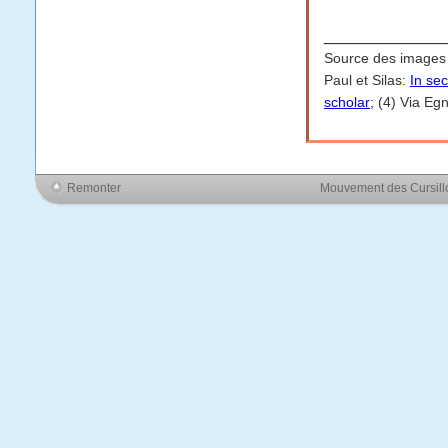
____________
Source des images 
Paul et Silas:
In sec
scholar
; (4) Via Eg
Remonter
Mouvement des Cursil