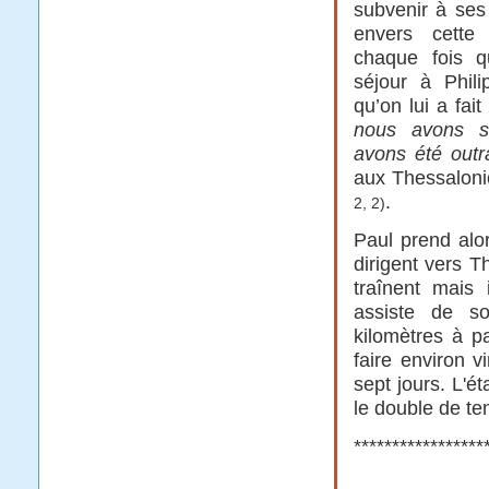
subvenir à ses
envers cette
chaque fois q
séjour à Phili
qu’on lui a fait
nous avons s
avons été outr
aux Thessaloni
.
2, 2)
Paul prend alor
dirigent vers T
traînent mais 
assiste de s
kilomètres à p
faire environ v
sept jours. L'ét
le double de te
*****************