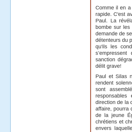
Comme il en a l
rapide. C'est av
Paul. La révéla
bombe sur les 
demande de ses 
détenteurs du p
qu'ils les con
s’empressent 
sanction dégra
délit grave!
Paul et Silas n
rendent solenn
sont assembl
responsables 
direction de la
affaire, pourra
de la jeune Ég
chrétiens et c
envers laquell