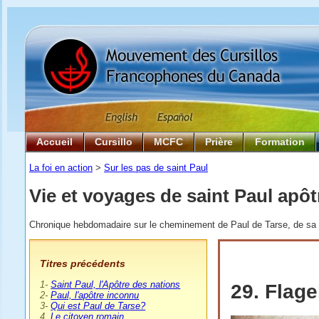
Accueil
Cursillo
MCFC
Prière
Formation
La foi en action
>
Sur les pas de saint Paul
Vie et voyages de saint Paul apôt
Chronique hebdomadaire sur le cheminement de Paul de Tarse, de sa na
T
itres précédents
1-
Saint Paul, l'Apôtre des nations
29. Flage
2-
Paul, l'apôtre inconnu
3-
Qui est Paul de Tarse?
4.
Le citoyen romain