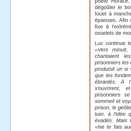
poète Horace, 
dégoûter le bo
fouet à manche
épaisses. Afin
fixe à l'extré
osselets de mo
Luc continue le
«Vers minuit,
chantaient l
prisonniers les 
produisit un si
que les fondem
ébranlés. À l'
s'ouvrirent, 
prisonniers s
sommeil et voya
prison, le geôlie
tuer, à l'idée 
évadés. Mais P
«Ne te fais a