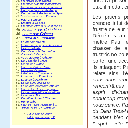
Jusqu'à présent
36.
Premières eucharisties
37.
Première aux Thessaloniciens
eux, il mettait 
38.
Deuxième aux Thessaloniciens
39.
Paul prêche un culte illégal
40.
Paul rentre à Antioche de Syrie
Les païens pa
41.
Troisième voyage - Éphèse
42.
Paul à Éphèse
prendre à lui d
43.
Émeute à Éphèse
44.
Première lettre aux Corinthiens
frustre de leur
45.
2e lettre aux Corinthiens
46.
Lettre aux Galates
Démétrius ame
47.
Épitre aux Romains
mettre Paul e
48.
La grande collecte
49.
Le dernier voyage à Jérusalem
chasser de la
50.
Le conseil fatal
51.
Paul devant le Sanhédrin
frustrés ne po
52.
Captivité à Césarée
53.
«J’en appelle à César!»
porter une accu
54.
De Césarée à Malte
55.
De Malte à Rome
ils attaquent P
56.
Paul s'installe à Rome
57.
La Rome de Néron
relate ainsi 
58.
L'épître aux Colossiens
59.
La lettre aux Éphésiens
nous nous rend
60.
La lettre à Philémon
61.
Lettre aux Philippiens
rencontrâmes 
62.
La fin des Actes des Apôtres
63.
Paul est-il allé en Espagne?
esprit divina
64.
La première lettre à Timothée
65.
La lettre à Tite.
beaucoup d'arge
66.
Deuxième lettre à Timothée
67.
Rome brûle
nous suivre, Pa
68.
Paul de Tarse condamné ...
69 -
Pierre et Paul et l’histoire...
du Dieu Très-Ha
Bibliographie page 1
pendant bien d
Bibliographie page 2
l'esprit : «Je