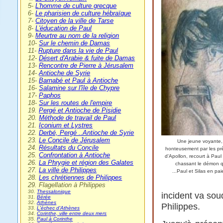
5-
L'homme de culture grecque
6-
Le pharisien de culture hébraïque
7-
Citoyen de la ville de Tarse
8-
L'éducation de Paul
9-
Meurtre au nom de la religion
10-
Sur le chemin de Damas
11-
Rupture dans la vie de Paul
12-
Désert d'Arabie & fuite de Damas
13-
Rencontre de Pierre à Jérusalem
14-
Antioche de Syrie
15-
Barnabé et Paul à Antioche
16-
Salamine sur l'île de Chypre
17-
Paphos
18-
Sur les routes de l'empire
19.
Pergé et Antioche de Pisidie
20.
Méthode de travail de Paul
21.
Iconium et Lystres
22.
Derbé, Pergé ..Antioche de Syrie
23.
Le Concile de Jérusalem
Une jeune voyante,
24.
Résultats du Concile
honteusement par les pr
25.
Confrontation à Antioche
d'Apollon, recourt à Paul 
26.
La Phrygie et région des Galates
chassant le démon qu
27.
La ville de Philippes
...Paul et Silas en paie
28.
Les chrétiennes de Philippes
29. Flagellation à Philippes
30.
Thessalonique
incident va sou
31.
Bérée
32.
Athènes
Philippes.
33.
L'échec d'Athènes
34.
Corinthe, ville entre deux mers
35.
Paul à Corinthe