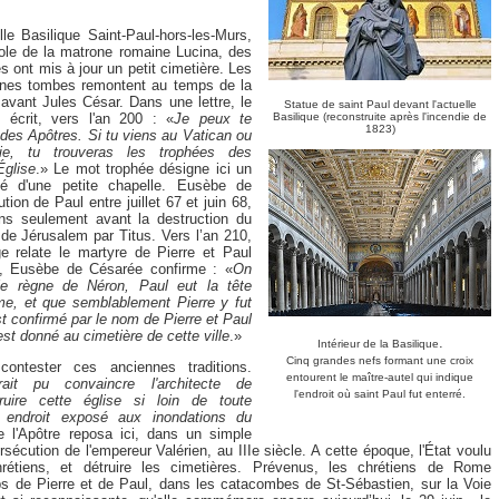
elle Basilique Saint-Paul-hors-les-Murs,
icole de la matrone romaine Lucina, des
es ont mis à jour un petit cimetière. Les
aines tombes remontent au temps de la
avant Jules César. Dans une lettre, le
Statue de saint Paul devant l'actuelle
 écrit, vers l'an 200 : «
Je peux te
Basilique (reconstruite après l'incendie de
1823)
 des Apôtres. Si tu viens au Vatican ou
ie, tu trouveras les trophées des
Église
.» Le mot trophée désigne ici un
é d'une petite chapelle. Eusèbe de
tion de Paul entre juillet 67 et juin 68,
ans seulement avant la destruction du
 de Jérusalem par Titus. Vers l’an 210,
ge relate le martyre de Pierre et Paul
, Eusèbe de Césarée confirme : «
On
le règne de Néron, Paul eut la tête
, et que semblablement Pierre y fut
est confirmé par le nom de Pierre et Paul
est donné au cimetière de cette ville
.»
.
Intérieur de la Basilique
Cinq grandes nefs formant une croix
 contester ces anciennes traditions.
entourent le maître-autel qui indique
ait pu convaincre l'architecte de
l'endroit où saint Paul fut enterré.
ruire cette église si loin de toute
n endroit exposé aux inondations du
 l'Apôtre reposa ici, dans un simple
rsécution de l'empereur Valérien, au IIIe siècle. A cette époque, l'État voulu
chrétiens, et détruire les cimetières. Prévenus, les chrétiens de Rome
rps de Pierre et de Paul, dans les catacombes de St-Sébastien, sur la Voie