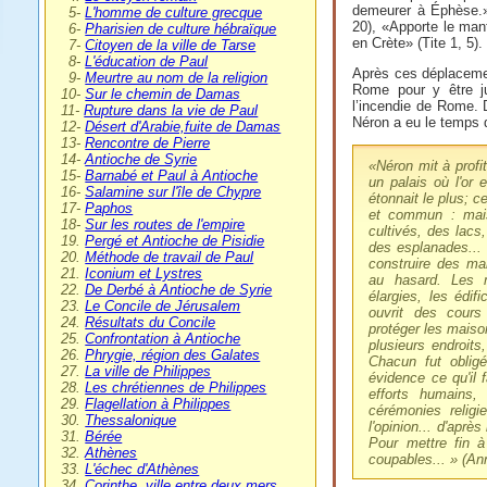
demeurer à Éphèse.»
0
5-
L'homme de culture grecque
20), «Apporte le mant
0
6-
Pharisien de culture hébraïque
en Crète» (Tite 1, 5).
0
7-
Citoyen de la ville de Tarse
0
8-
L'éducation de Paul
Après ces déplacemen
0
9-
Meurtre au nom de la religion
Rome pour y être ju
10-
Sur le chemin de Damas
l’incendie de Rome. 
11-
Rupture dans la vie de Paul
Néron a eu le temps d
12-
Désert d'Arabie,fuite de Damas
13-
Rencontre de Pierre
14-
Antioche de Syrie
«
Néron mit à profit
15-
Barnabé et Paul à Antioche
un palais où l'or e
16-
Salamine sur l'île de Chypre
étonnait le plus; c
17-
Paphos
et commun : mai
18-
Sur les routes de l'empire
cultivés, des lacs,
19.
Pergé et Antioche de Pisidie
des esplanades... P
20.
Méthode de travail de Paul
construire des mai
21.
Iconium et Lystres
au hasard. Les m
22.
De Derbé à Antioche de Syrie
élargies, les édif
23.
Le Concile de Jérusalem
ouvrit des cours
24.
Résultats du Concile
protéger les maiso
25.
Confrontation à Antioche
plusieurs endroits,
26.
Phrygie, région des Galates
Chacun fut obligé
27.
La ville de Philippes
évidence ce qu'il f
28.
Les chrétiennes de Philippes
efforts humains,
29.
Flagellation à Philippes
cérémonies religie
30.
Thessalonique
l'opinion... d'après
31.
Bérée
Pour mettre fin 
32.
Athènes
coupables
... » (A
33.
L'échec d'Athènes
34.
Corinthe, ville entre deux mers