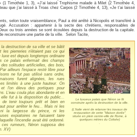
 (1 Timothée 1, 3), «J’ai laissé Trophisme malade à Milet (2 Timothée 4,
eau que j’ai laissé à Troas chez Carpos (2 Timothée 4, 13), «Je t’ai laissé
ts, selon toute vraisemblance, Paul a été arrêté à Nicopolis et transféré à
gé. Accusation : appartenir à la secte des chrétiens, responsables de
Deux ou trois années se sont écoulées depuis la destruction de la capitale.
e reconstruire une partie de la ville. Selon Tacite,
 la destruction de sa ville et se bâtit
t les pierreries n'étaient pas ce qui
e luxe est depuis longtemps ordinaire
s ce palais enfermait des champs
 des solitudes artificielles, des bois,
ar ailleurs l'espace resté libre pour
sons ne fut pas utilisé sans ordre,
aisons furent alignées, les rues
ices limités à une juste hauteur. On
 et l'on éleva des portiques pour
ns. L'eau coula plus abondante et en
 elle fut à la disposition du public...
Le luxueux palais que Néron se fit
 de tenir toujours prêt et bien en
construire après la destruction de la ville.
aut pour arrêter le feu... Mais ni les
(L'Italie vient de relancer les travaux de
 ni la largesse du prince, ni les
restauration de cette "Maison dorée"
uses expiatoires ne faisaient taire
située en plein centre-ville de Rome, à
 laquelle l'incendie avait été ordonné.
quelques mètres du Colisée)
.
à ces rumeurs, Néron supposa des
nn. XV)