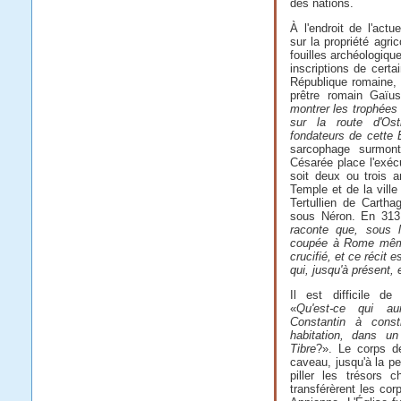
des nations.
À l'endroit de l'actu
sur la propriété agr
fouilles archéologiqu
inscriptions de cert
République romaine, 
prêtre romain Gaïus
montrer les trophées
sur la route d'Ost
fondateurs de cette 
sarcophage surmont
Césarée place l'exécu
soit deux ou trois 
Temple et de la ville
Tertullien de Cartha
sous Néron. En 313
raconte que, sous 
coupée à Rome même
crucifié, et ce récit 
qui, jusqu'à présent, 
Il est difficile de
«
Qu'est-ce qui aur
Constantin à const
habitation, dans u
Tibre
?». Le corps de
caveau, jusqu'à la pe
piller les trésors 
transférèrent les co