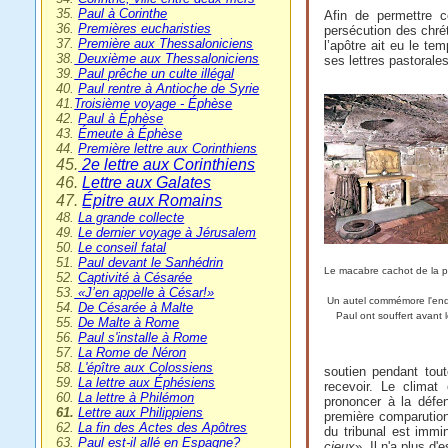
35.
Paul à Corinthe
Afin de permettre c
36.
Premières eucharisties
persécution des chrét
37.
Première aux Thessaloniciens
l’apôtre ait eu le te
38.
Deuxième aux Thessaloniciens
ses lettres pastorale
39.
Paul prêche un culte illégal
40.
Paul rentre à Antioche de Syrie
41.
Troisième voyage - Éphèse
42.
Paul à Éphèse
43.
Émeute à Éphèse
44.
Première lettre aux Corinthiens
45.
2e lettre aux Corinthiens
46.
Lettre aux Galates
47.
Épitre aux Romains
48.
La grande collecte
49.
Le dernier voyage à Jérusalem
50.
Le conseil fatal
51.
Paul devant le Sanhédrin
Le macabre cachot de la p
52.
Captivité à Césarée
53.
«J’en appelle à César!»
Un autel commémore l'endr
54.
De Césarée à Malte
Paul ont souffert avant 
55.
De Malte à Rome
56.
Paul s'installe à Rome
57.
La Rome de Néron
58.
L'épître aux Colossiens
soutien pendant tout
59.
La lettre aux Éphésiens
recevoir. Le climat 
60.
La lettre à Philémon
prononcer à la défe
61.
Lettre aux Philippiens
première comparution
62.
La fin des Actes des Apôtres
du tribunal est immin
63.
Paul est-il allé en Espagne?
cieux
». Il n'a plus d'e