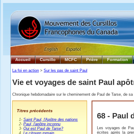
Accueil
Cursillo
MCFC
Prière
Formation
La foi en action
>
Sur les pas de saint Paul
Vie et voyages de saint Paul apôt
Chronique hebdomadaire sur le cheminement de Paul de Tarse, de sa na
T
itres précédents
68 - Paul
0
1-
Saint Paul, l'Apôtre des nations
0
2-
Paul, l'apôtre inconnu
Les voyages de Paul
0
3-
Qui est Paul de Tarse?
écrites après la pr
0
4.
Le citoyen romain