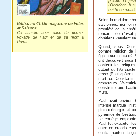
prêché la just
l'Occident. Il 
quitté ce monde
Selon la tradition ch
Biblia, no 41 Un magazine de Fêtes
salviennes, non loin
et Saisons
propriété de la chré
Ce numéro nous parle du dernier
romain, elle n'avai
voyage de Paul et de sa mort à
chrétiens venaient se
Rome.
Quand, sous Consta
comme religion de l
église sur le lieu où 
ont découvert sous 
contenir les relique
datant du IVe siècle 
mart
» (Paul apôtre m
mort de Constantin,
empereurs Valentin
construire une basil
Murs.
Paul avait environ 
intense marqua l'hist
plein d’énergie fut c
pyramide de Cestius,
Le cortège emprunta 
Paul fut exécuté, les
entre de grands euc
où ils montent la ga