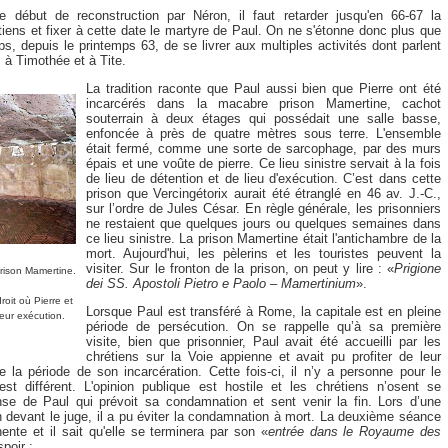
e début de reconstruction par Néron, il faut retarder jusqu'en 66-67 la
iens et fixer à cette date le martyre de Paul. On ne s'étonne donc plus que
mps, depuis le printemps 63, de se livrer aux multiples activités dont parlent
s à Timothée et à Tite.
La tradition raconte que Paul aussi bien que Pierre ont été
incarcérés dans la macabre prison Mamertine, cachot
souterrain à deux étages qui possédait une salle basse,
enfoncée à près de quatre mètres sous terre. L'ensemble
était fermé, comme une sorte de sarcophage, par des murs
épais et une voûte de pierre. Ce lieu sinistre servait à la fois
de lieu de détention et de lieu d'exécution. C’est dans cette
prison que Vercingétorix aurait été étranglé en 46 av. J.-C.,
sur l’ordre de Jules César. En règle générale, les prisonniers
ne restaient que quelques jours ou quelques semaines dans
ce lieu sinistre. La prison Mamertine était l'antichambre de la
mort. Aujourd'hui, les pèlerins et les touristes peuvent la
visiter. Sur le fronton de la prison, on peut y lire : «
Prigione
rison Mamertine.
dei SS. Apostoli Pietro e Paolo – Mamertinium
».
oit où Pierre et
Lorsque Paul est transféré à Rome, la capitale est en pleine
leur exécution.
période de persécution. On se rappelle qu’à sa première
visite, bien que prisonnier, Paul avait été accueilli par les
chrétiens sur la Voie appienne et avait pu profiter de leur
e la période de son incarcération. Cette fois-ci, il n’y a personne pour le
est différent. L'opinion publique est hostile et les chrétiens n’osent se
nse de Paul qui prévoit sa condamnation et sent venir la fin. Lors d’une
 devant le juge, il a pu éviter la condamnation à mort. La deuxième séance
ente et il sait qu'elle se terminera par son «
entrée dans le Royaume des
spoir :