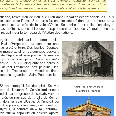
ice dans le monde entier, il s'est aventuré jusqu'aux confins de
a confessé la foi devant les détenteurs du pouvoir. C'est ainsi qu'il a
 et qu'il est parvenu au Lieu-Saint : modèle exaltant de la patience
.»
rétienne, l'exécution de Paul a eu lieu dans un vallon désert appelé les Eaux
 des portes de Rome. Son corps fut ensuite déposé dans un tombeau sur la
tienne Lucina, près de la voie d’Ostie. Sa tombe étant celle d’un citoyen
t pas à être cachée. Elle devint rapidement un lieu de vénération où les
 recueillir sur le tombeau de l’Apôtre des nations.
ntin, le christianisme sera choisi
’État, l’Empereur fera construire une
Paul a été enterré. Des fouilles récentes
le maître-autel un sarcophage pouvant
s de l'Apôtre et une plaque de marbre
qui porte l'inscription «
Paulo apostolo
artyre). En 386, cinquante ans après la
 devant l'affluence des pèlerins, les
ien II, Théodose et Arcadius firent
ique plus grande : Saint-Paul-hors-les-
62 ans lorsqu’il fut décapité. Sa vie
Saint-Paul-hors-les-Murs
oire de l'humanité. Ce vieillard encore
gravure de Piranèse
onduit par un groupe de soldats vers la
 près du mur sud de la ville de Rome.
alors la voie d'Ostie. À l’endroit où
 Trappistes, silencieux, ont construit,
alyptus, le couvent de «Tre Fontane»,
rde sur la dépouille du célèbre apôtre