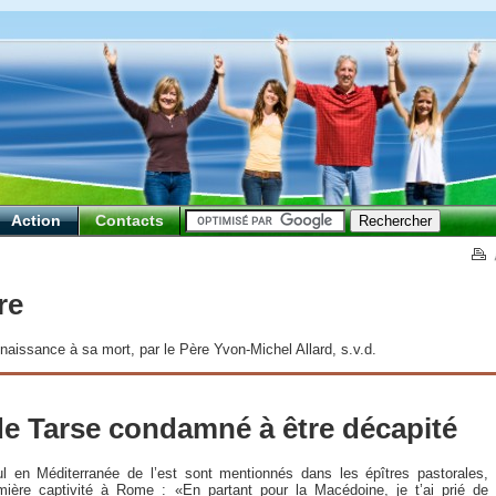
Action
Contacts
re
issance à sa mort, par le Père Yvon-Michel Allard, s.v.d.
 de Tarse condamné à être décapité
 en Méditerranée de l’est sont mentionnés dans les épîtres pastorales,
emière captivité à Rome : «En partant pour la Macédoine, je t’ai prié de