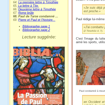
64.
La première lettre à Timothée
65.
La lettre à Tite.
«
Je suis déjà 
66.
Deuxième lettre à Timothée
est proche
.»
67.
Rome brûle
68. Paul de Tarse condamné ...
Paul rédige lui-même 
69.
Pierre et Paul et l’histoire...
Bibliographie page 1
«
J'ai combattu 
Bibliographie page 2
.
(2 Timothée 4, 7)
Lecture suggérée:
C'est l'image du lut
aimé les sports, util
Paul condamné à mourir 
en Occident et 