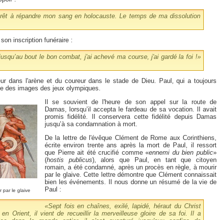
prêt à répandre mon sang en holocauste. Le temps de ma dissolution
son inscription funéraire :
jusqu’au bout le bon combat, j'ai achevé ma course, j'ai gardé la foi
!»
teur dans l'arène et du coureur dans le stade de Dieu. Paul, qui a toujours
ise des images des jeux olympiques.
Il se souvient de l'heure de son appel sur la route de
Damas, lorsqu’il accepta le fardeau de sa vocation. Il avait
promis fidélité. Il conservera cette fidélité depuis Damas
jusqu’à sa condamnation à mort.
De la lettre de l'évêque Clément de Rome aux Corinthiens,
écrite environ trente ans après la mort de Paul, il ressort
que Pierre ait été crucifié comme «
ennemi du bien public
»
(
hostis publicus
), alors que Paul, en tant que citoyen
romain, a été condamné, après un procès en règle, à mourir
par le glaive. Cette lettre démontre que Clément connaissait
bien les événements. Il nous donne un résumé de la vie de
Paul :
par le glaive
«
Sept fois en chaînes, exilé, lapidé, héraut du Christ
en Orient, il vient de recueillir la merveilleuse gloire de sa foi. Il a